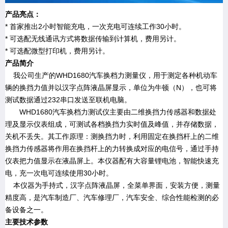
产品亮点：
* 首家推出2小时智能充电，一次充电可连续工作30小时。
* 可选配无线通讯方式将数据传输到计算机，费用另计。
* 可选配微型打印机，费用另计。
产品简介
我公司生产的WHD1680汽车换档力测量仪，用于测定各种机动车
辆的换挡力值并以汉字点阵液晶屏显示，单位为牛顿（N），也可将
测试数据通过232串口发送至联机电脑。
WHD1680汽车换档力测试仪主要由二维换挡力传感器和数据处
理及显示仪表组成，可测试各档换挡力实时值及峰值，并存储数据，
关机不丢失。其工作原理：测换挡力时，利用固定在换挡杆上的二维
换挡力传感器将作用在换挡杆上的力转换成对应的电信号，通过手持
仪表把力值显示在液晶屏上。本仪器配有大容量锂电池，智能快速充
电，充一次电可连续使用30小时。
本仪器为手持式，汉字点阵液晶屏，全菜单界面，安装方便，测量
精度高，是汽车制造厂、汽车修理厂，汽车安全、综合性能检测的必
备设备之一。
主要技术参数