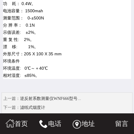
功 耗： 0.4W。
电池容量： 1500mah
测量范围： 0-±500N
分 辨 率： 0.1N
示值误差: ±2%。
重 复 性: 2%。
漂 移: 1%。
外形尺寸：205 X 100 X 35 mm
环境条件
环境温度: 0℃～＋40℃
相对湿度: ≤85%。
上一篇：
逆反射系数测量仪WNF666型号...
下一篇：
滤纸式烟度计
首页
电话
地址
留言