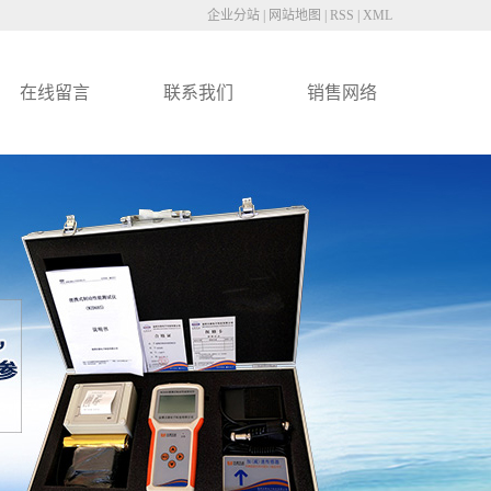
企业分站
|
网站地图
|
RSS
|
XML
在线留言
联系我们
销售网络