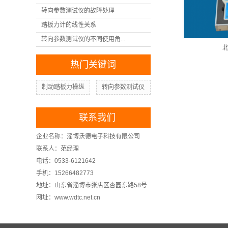
转向参数测试仪的故障处理
踏板力计的线性关系
转向参数测试仪的不同使用角...
热门关键词
制动踏板力操纵
转向参数测试仪
联系我们
企业名称：淄博沃德电子科技有限公司
联系人：范经理
电话：0533-6121642
手机：15266482773
地址：山东省淄博市张店区杏园东路58号
网址：www.wdtc.net.cn