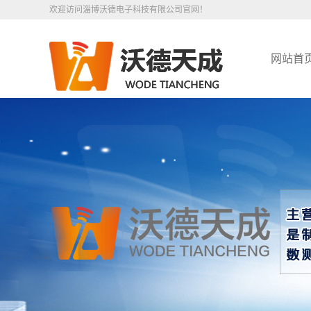
欢迎访问淄博沃德电子科技有限公司官网！
网站首