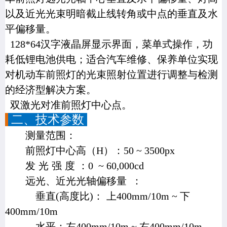
以及近光光束明暗截止线转角或中点的垂直及水
平偏移量。
128*64
汉字液晶屏显示界面，菜单式操作，功
耗低锂电池供电；适合汽车维修、保养单位实现
对机动车前照灯的光束照射位置进行调整与检测
的经济型解决方案。
双激光对准前照灯中心点。
二、技术参数
测量范围：
前照灯中心高（
H
）：
50 ~ 3500px
发
光
强
度
：
0 ~ 60,000cd
远光、近光光轴偏移量
：
垂直
(
高度比
)
：
上
400mm/10m ~
下
400mm/10m
水平：左
400mm/10m ~
右
400mm/10m