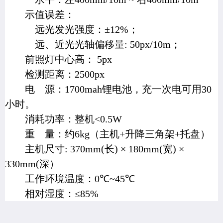
示值误差：
远光发光强度：
±12%
；
远、近光光轴偏移量
: 50px/10m
；
前照灯中心高：
5px
检测距离：
2500px
电
源：
1700mah
锂电池，充一次电可用
30
小时。
消耗功率：整机
<0.5W
重
量：约
6kg
（主机
+
升降三角架
+
托盘）
主机尺寸
: 370mm(
长
) × 180mm(
宽
) ×
330mm(
深）
工作环境温度：
0℃~45℃
相对湿度：
≤85%